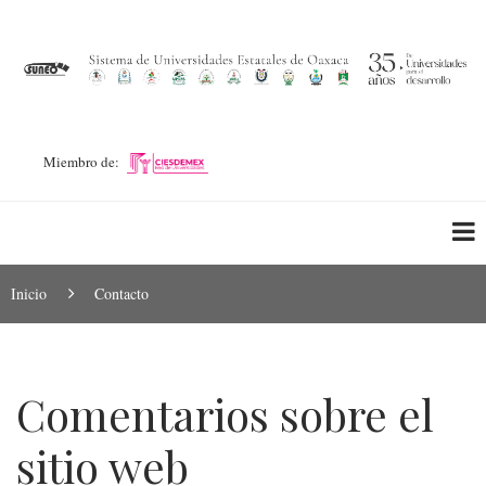
Pasar
al
contenido
principal
Miembro de:
Ruta
Inicio
Contacto
de
navegación
Comentarios sobre el
sitio web