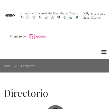
Pasar
al
contenido
principal
Miembro de:
Ruta
Inicio
Directorio
de
navegación
Directorio