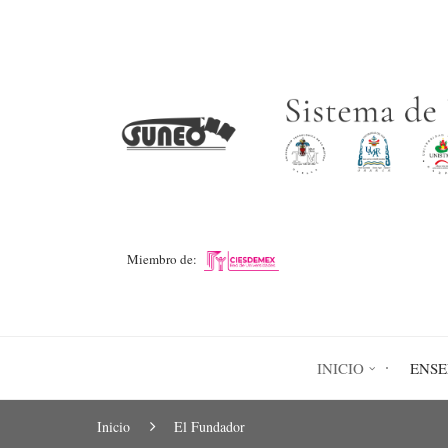
Pasar
al
contenido
principal
Miembro de:
INICIO
ENS
Ruta
Inicio
El Fundador