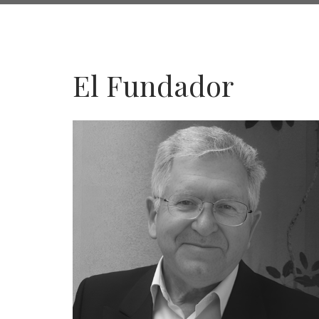
de
navegación
El Fundador
El
Fundador