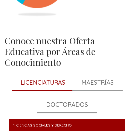
Conoce nuestra Oferta
Educativa por Áreas de
Conocimiento