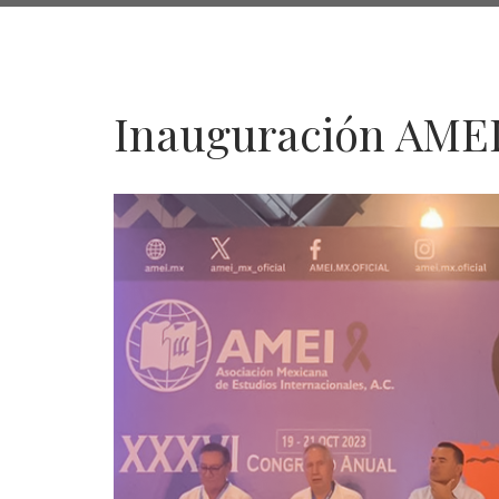
de
navegación
Inauguración AME
Inauguración
AMEI