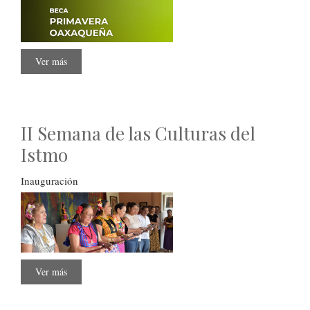
Ver más
sobre
Beca
"Primavera
Oaxaqueña"
II Semana de las Culturas del
Istmo
Inauguración
Ver más
sobre
II
Semana
de