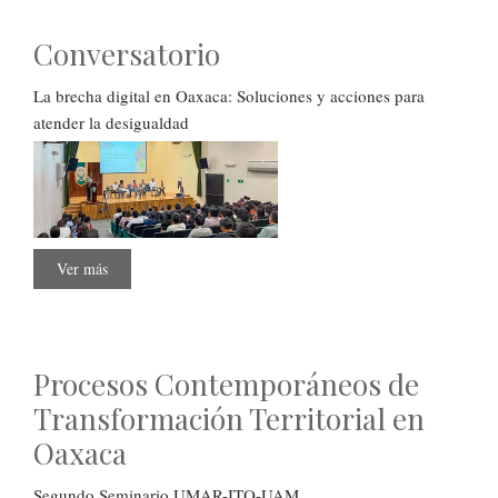
las
Culturas
del
Conversatorio
Istmo
La brecha digital en Oaxaca: Soluciones y acciones para
atender la desigualdad
Ver más
sobre
Conversatorio
Procesos Contemporáneos de
Transformación Territorial en
Oaxaca
Segundo Seminario UMAR-ITO-UAM