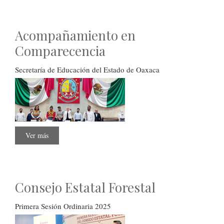
Acompañamiento en
Comparecencia
Secretaría de Educación del Estado de Oaxaca
Ver más
sobre
Acompañamiento
en
Comparecencia
Consejo Estatal Forestal
Primera Sesión Ordinaria 2025