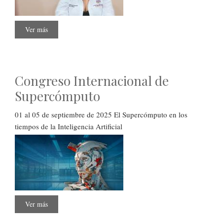
Ver más
sobre
Inteligencia
Artificial
para
la
administración
pública
Congreso Internacional de
en
Oaxaca:
el
Supercómputo
gobierno
digital
01 al 05 de septiembre de 2025 El Supercómputo en los
tiempos de la Inteligencia Artificial
Ver más
sobre
Congreso
Internacional