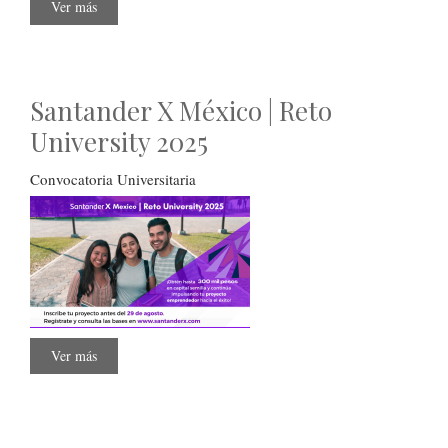
Ver más
sobre
Santander
X
México
|
Reto
Startup
Santander X México | Reto
2025
University 2025
Convocatoria Universitaria
Ver más
sobre
Santander
X
México
|
Reto
University