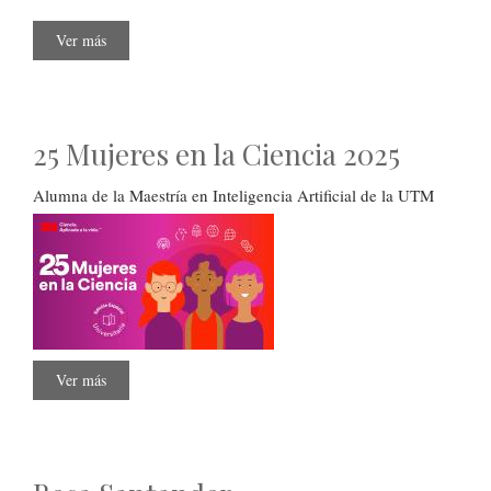
Ver más
sobre
Convocatoria
para
el
reclutamiento
de
personal
25 Mujeres en la Ciencia 2025
naval
2025
Alumna de la Maestría en Inteligencia Artificial de la UTM
Ver más
sobre
25
Mujeres
en
la
Ciencia
2025