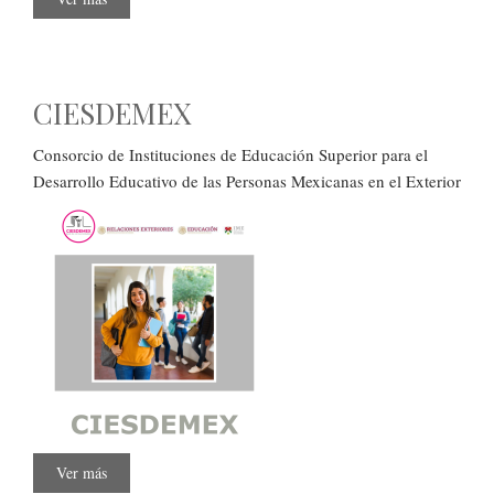
Inauguración
del
“Reclutamiento
de
Enfermeras
y
CIESDEMEX
Enfermeros
en
el
Estado
Consorcio de Instituciones de Educación Superior para el
de
Desarrollo Educativo de las Personas Mexicanas en el Exterior
Oaxaca
2025”
Ver más
sobre
CIESDEMEX