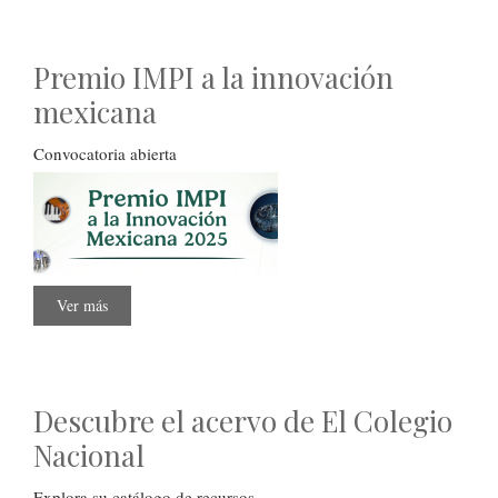
de
Supercómputo
Premio IMPI a la innovación
mexicana
Convocatoria abierta
Ver más
sobre
Premio
IMPI
a
la
innovación
mexicana
Descubre el acervo de El Colegio
Nacional
Explora su catálogo de recursos