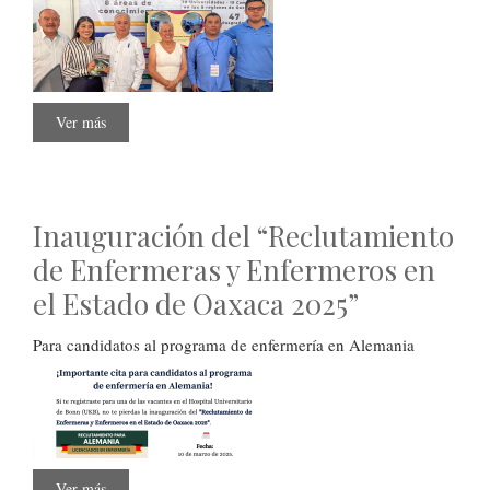
Ver más
sobre
Exporienta
Educativa
2025
Inauguración del “Reclutamiento
de Enfermeras y Enfermeros en
el Estado de Oaxaca 2025”
Para candidatos al programa de enfermería en Alemania
Ver más
sobre