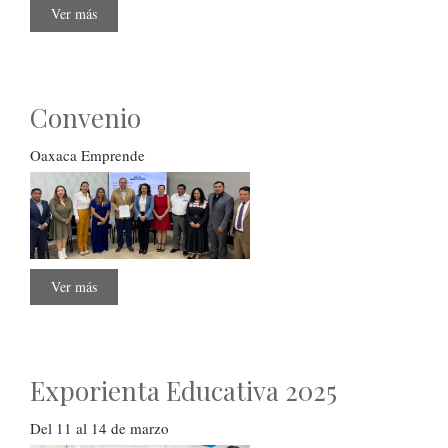
Ver más
sobre
Premios
de
investigación
para
jóvenes
2025
Convenio
Oaxaca Emprende
Ver más
sobre
Convenio
Exporienta Educativa 2025
Del 11 al 14 de marzo