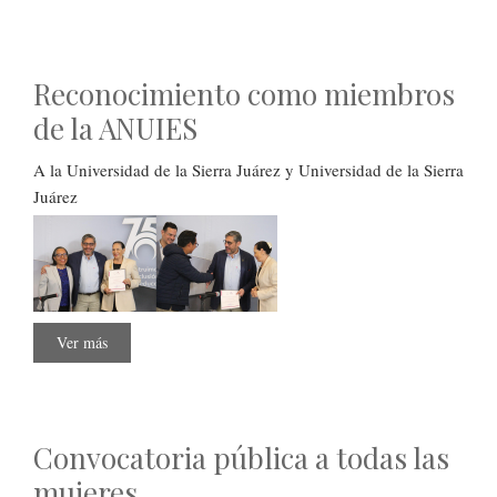
Reconocimiento como miembros
de la ANUIES
A la Universidad de la Sierra Juárez y Universidad de la Sierra
Juárez
Ver más
sobre
Reconocimiento
como
miembros
de
la
ANUIES
Convocatoria pública a todas las
mujeres