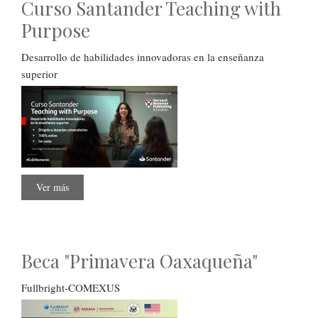
Curso Santander Teaching with
2025
Purpose
Desarrollo de habilidades innovadoras en la enseñanza
superior
Ver más
sobre
Curso
Santander
Teaching
with
Purpose
Beca "Primavera Oaxaqueña"
Fullbright-COMEXUS