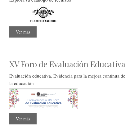
Ver más
sobre
Descubre
el
acervo
de
El
Colegio
XV Foro de Evaluación Educativa
Nacional
Evaluación educativa. Evidencia para la mejora continua de
la educación
Ver más
sobre
XV
Foro
de
Evaluación