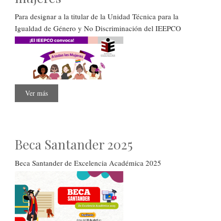
Para designar a la titular de la Unidad Técnica para la
Igualdad de Género y No Discriminación del IEEPCO
Ver más
sobre
Convocatoria
pública
a
todas
las
mujeres
Beca Santander 2025
Beca Santander de Excelencia Académica 2025