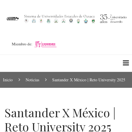
Pasar
al
contenido
principal
Miembro de:
Ruta
Inicio
Noticias
Santander X México | Reto University 2025
de
navegación
Santander X México |
Reto University 2025