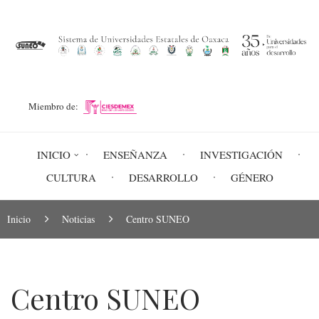
Pasar
al
contenido
principal
Miembro de:
INICIO
ENSEÑANZA
INVESTIGACIÓN
CULTURA
DESARROLLO
GÉNERO
Ruta
Inicio
Noticias
Centro SUNEO
de
navegación
Centro SUNEO