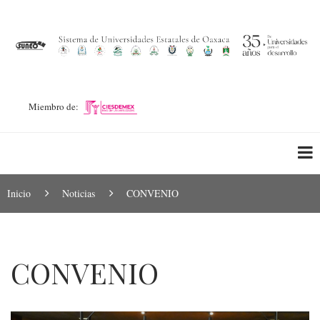
Pasar
al
contenido
principal
Miembro de:
Ruta
Inicio
Noticias
CONVENIO
de
navegación
CONVENIO