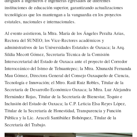
Especialidad
dirigidos a ingenieros e ingenieras egresados de diferentes
instituciones de educación superior, garantizando actualizaciones
tecnológicas que los mantengan a la vanguardia en los proyectos
estatales, nacionales e internacionales.
Al evento asistieron, la Mtra. María de los Ángeles Peralta Arias,
Rectora del SUNEO; los Vice-Rectores académicos y
administrativos de las Universidades Estatales de Oaxaca; la Arq.
Sildia Mecott Gómez, Secretaria Técnica de la Comisión
Intersecretarial del Estado de Oaxaca ante el proyecto del Corredor
Interoceánico del Istmo de Tehuantepec; la Mtra. Xhunaxhi Fernanda
Mau Gómez, Directora General del Consejo Oaxaqueño de Ciencia,
Tecnología e Innovación; el Mtro. Raúl Ruiz Robles, Titular de la
Secretaría de Desarrollo Económico Oaxaca; la Mtra. Luz Alejandra
Hernández Rojas, Titular de la Secretaría de Bienestar, Tequio e
Inclusión del Estado de Oaxaca; la C.P. Leticia Elsa Reyes López,
Titular de la Secretaría de Honestidad, Transparencia y Función
Pública y la Lic. Araceli Santibáñez Bohórquez, Titular de la
Secretaría del Trabajo.