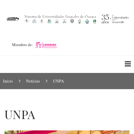
Pasar
al
contenido
principal
Miembro de:
Ruta
Inicio
Noticias
UNPA
de
navegación
UNPA