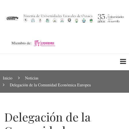
Pasar
al
contenido
principal
Miembro de:
Ruta
Inicio
Noticias
Delegación de la Comunidad Económica Europea
de
navegación
Delegación de la