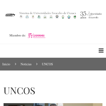
Pasar
al
contenido
principal
Miembro de:
Ruta
Inicio
Noticias
UNCOS
de
navegación
UNCOS