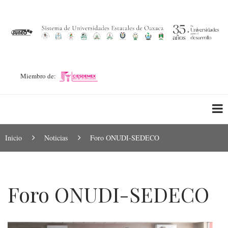
Pasar
al
contenido
principal
Miembro de:
Ruta
Inicio
Noticias
Foro ONUDI-SEDECO
de
navegación
Foro ONUDI-SEDECO