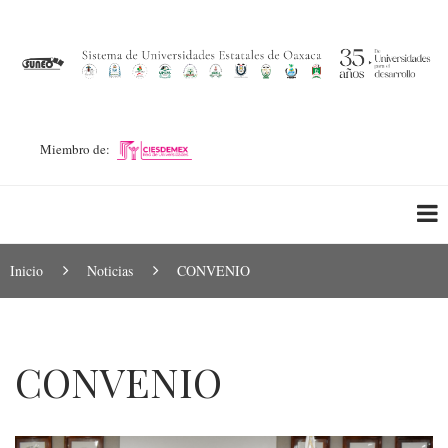
Pasar
al
contenido
principal
Miembro de:
Ruta
Inicio
Noticias
CONVENIO
de
navegación
CONVENIO